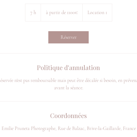
à
partir
7 h
7
à partir de 1100€
Location 1
de
1100€
h
Réserver
Politique d'annulation
réservée n'est pas remboursable mais peut être décalée si besoin, en préven
avant la séance.
Coordonnées
Emilie Pruneta Photographe, Rue de Balzac, Brive-la-Gaillarde, France